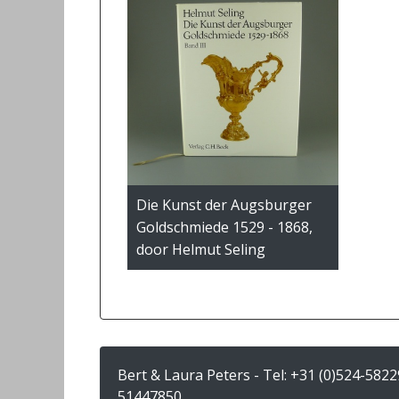
Die Kunst der Augsburger
Goldschmiede 1529 - 1868,
door Helmut Seling
Bert & Laura Peters - Tel:
+31 (0)524-5822
51447850