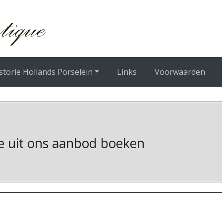
storie Hollands Porselein
Links
Voorwaarden
ie uit ons aanbod boeken