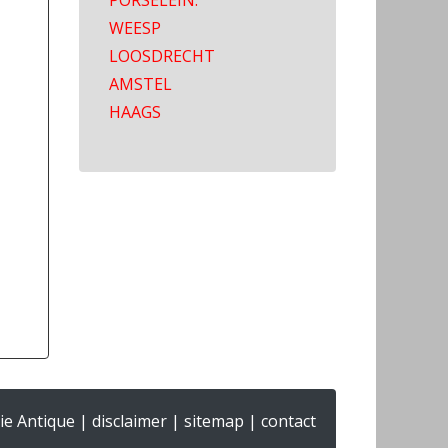
PORSELEIN:
WEESP
LOOSDRECHT
AMSTEL
HAAGS
ie Antique |
disclaimer
|
sitemap
|
contact