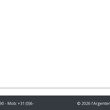
90
- Mob:
+31 (0)6-
© 2026 l'Argenter