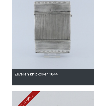
Zilveren knipkoker 1844
VERKOCHT / SOLD