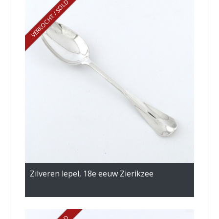
VERKOCHT / SOLD
Zilveren lepel, 18e eeuw Zierikzee