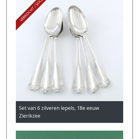
VERKOCHT / SOLD
Set van 6 zilveren lepels, 18e eeuw
Zierikzee