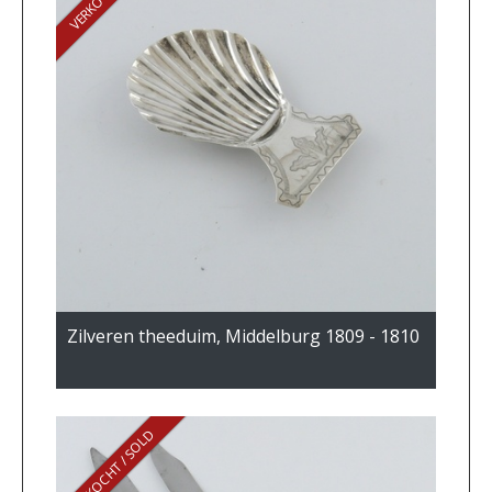
Zilveren theeduim, Middelburg 1809 - 1810
VERKOCHT / SOLD