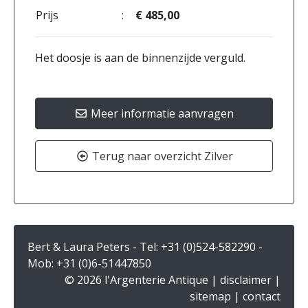
Prijs
:
€ 485,00
Het doosje is aan de binnenzijde verguld.
Meer informatie aanvragen
Terug naar overzicht Zilver
Bert & Laura Peters - Tel:
+31 (0)524-582290
-
Mob:
+31 (0)6-51447850
© 2026 l'Argenterie Antique |
disclaimer
|
sitemap
|
contact