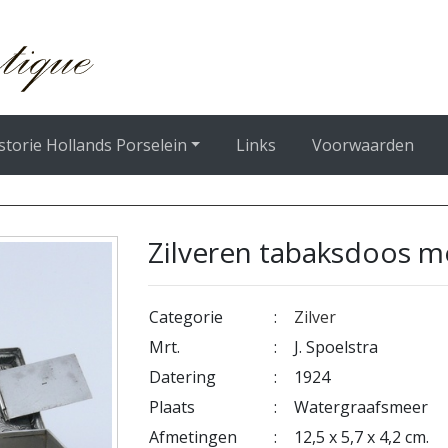
storie Hollands Porselein
Links
Voorwaarden
Zilveren tabaksdoos m
Categorie
:
Zilver
Mrt.
:
J. Spoelstra
Datering
:
1924
Plaats
:
Watergraafsmeer
Afmetingen
:
12,5 x 5,7 x 4,2 cm.