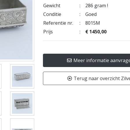
Gewicht
:
286 gram !
Conditie
:
Goed
Referentie nr.
:
8015M
Prijs
:
€ 1450,00
Meer informatie aanvrag
Terug naar overzicht Zilv