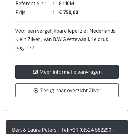
Referentie nr.
:
8146M
Prijs
:
€ 750,00
Voor een vergelijkbare lepel zie : Nederlands
Klein Zilver , van B.W.G.Wttewaall, 1e druk
pag. 277
Meer informatie aanvragen
Terug naar overzicht Zilver
Bert & Laura Peters - Tel:
+31 (0)524-582290
-