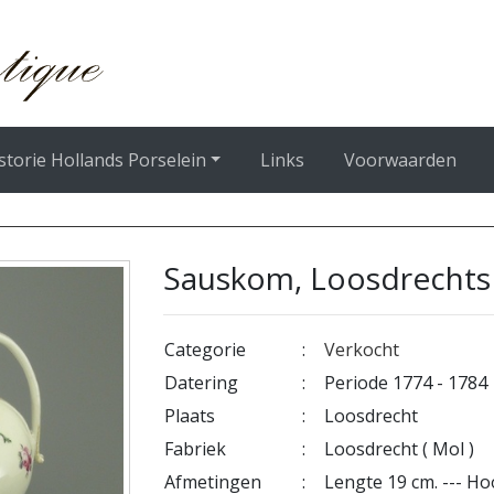
storie Hollands Porselein
Links
Voorwaarden
Sauskom, Loosdrechts 
Categorie
:
Verkocht
Datering
:
Periode 1774 - 1784
Plaats
:
Loosdrecht
Fabriek
:
Loosdrecht ( Mol )
Afmetingen
:
Lengte 19 cm. --- Hoo