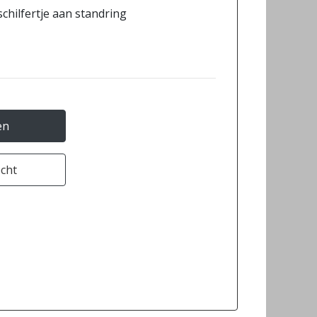
chilfertje aan standring
en
ocht