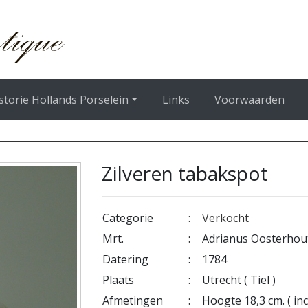
storie Hollands Porselein
Links
Voorwaarden
Zilveren tabakspot
Categorie
:
Verkocht
Mrt.
:
Adrianus Oosterhou
Datering
:
1784
Plaats
:
Utrecht ( Tiel )
Afmetingen
:
Hoogte 18,3 cm. ( incl