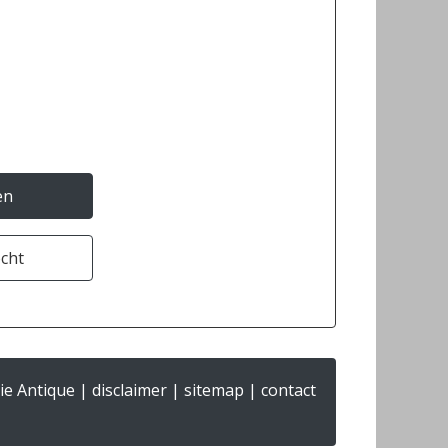
en
ocht
ie Antique |
disclaimer
|
sitemap
|
contact