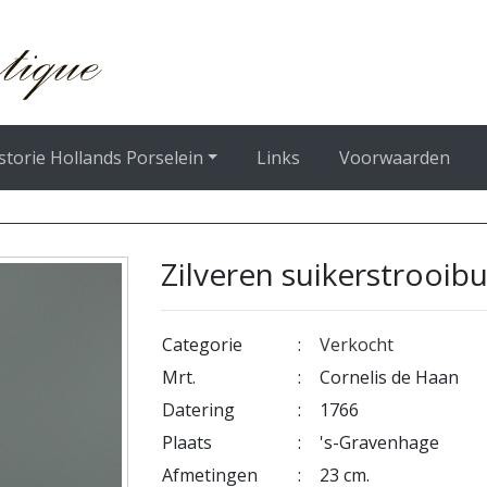
storie Hollands Porselein
Links
Voorwaarden
Zilveren suikerstrooib
Categorie
:
Verkocht
Mrt.
:
Cornelis de Haan
Datering
:
1766
Plaats
:
's-Gravenhage
Afmetingen
:
23 cm.