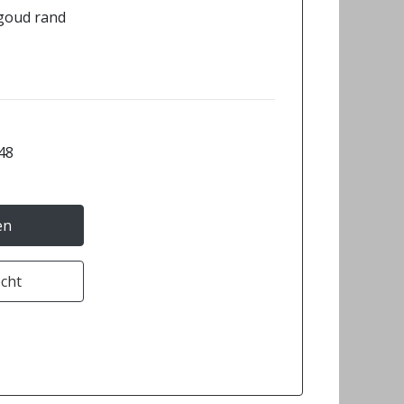
e goud rand
L48
en
ocht