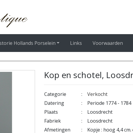
storie Hollands Porselein
Links
Voorwaarden
Kop en schotel, Loosdr
Categorie
:
Verkocht
Datering
:
Periode 1774 - 1784
Plaats
:
Loosdrecht
Fabriek
:
Loosdrecht
Afmetingen
:
Kopje : hoog 4,4 cm. 