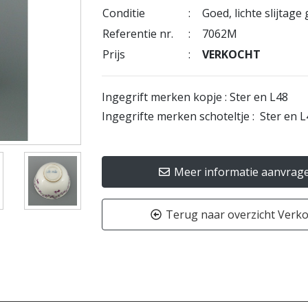
Conditie
:
Goed, lichte slijtag
Referentie nr.
:
7062M
Prijs
:
VERKOCHT
Ingegrift merken kopje : Ster en L48
Ingegrifte merken schoteltje : Ster en 
Meer informatie aanvrag
Terug naar overzicht Verk