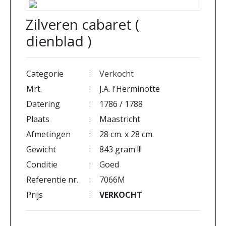
Zilveren cabaret (
dienblad )
Categorie
:
Verkocht
Mrt.
:
J.A. l'Herminotte
Datering
:
1786 / 1788
Plaats
:
Maastricht
Afmetingen
:
28 cm. x 28 cm.
Gewicht
:
843 gram !!!
Conditie
:
Goed
Referentie nr.
:
7066M
Prijs
:
VERKOCHT