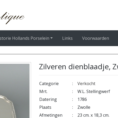
storie Hollands Porselein
Links
Voorwaarden
Zilveren dienblaadje, 
Categorie
:
Verkocht
Mrt.
:
W.L. Stellingwerf
Datering
:
1786
Plaats
:
Zwolle
Afmetingen
:
23 cm. x 18,3 cm.