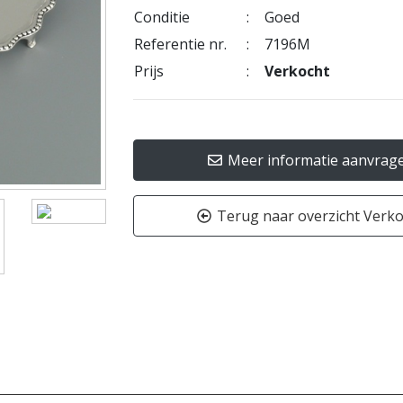
Conditie
:
Goed
Referentie nr.
:
7196M
Prijs
:
Verkocht
Meer informatie aanvrag
Terug naar overzicht Verk