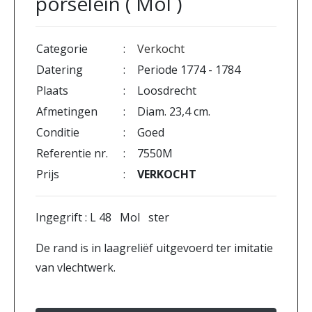
porselein ( Mol )
Categorie
:
Verkocht
Datering
:
Periode 1774 - 1784
Plaats
:
Loosdrecht
Afmetingen
:
Diam. 23,4 cm.
Conditie
:
Goed
Referentie nr.
:
7550M
Prijs
:
VERKOCHT
Ingegrift : L 48 Mol ster
De rand is in laagreliëf uitgevoerd ter imitatie
van vlechtwerk.