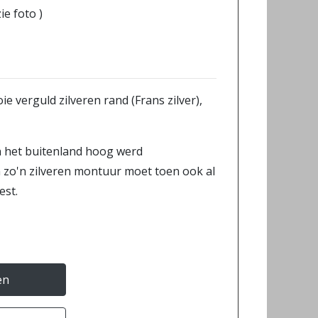
zie foto )
e verguld zilveren rand (Frans zilver),
in het buitenland hoog werd
zo'n zilveren montuur moet toen ook al
est.
en