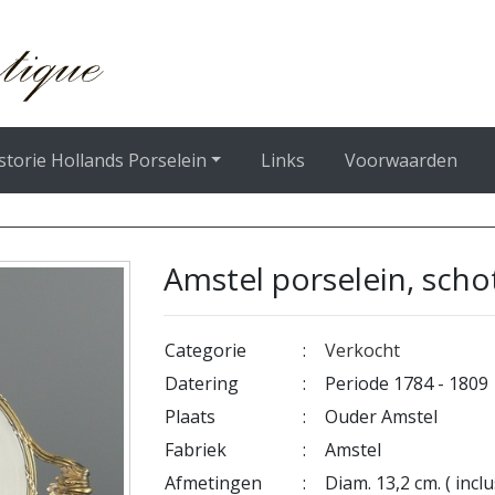
storie Hollands Porselein
Links
Voorwaarden
Amstel porselein, scho
Categorie
:
Verkocht
Datering
:
Periode 1784 - 1809
Plaats
:
Ouder Amstel
Fabriek
:
Amstel
Afmetingen
:
Diam. 13,2 cm. ( incl