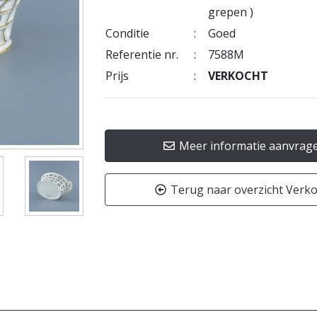
grepen )
Conditie
:
Goed
Referentie nr.
:
7588M
Prijs
:
VERKOCHT
Meer informatie aanvrag
Terug naar overzicht Verk