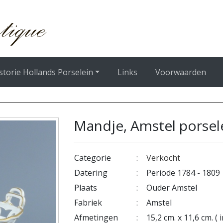
storie Hollands Porselein
Links
Voorwaarden
Mandje, Amstel porsel
Categorie
:
Verkocht
Datering
:
Periode 1784 - 1809
Plaats
:
Ouder Amstel
Fabriek
:
Amstel
Afmetingen
:
15,2 cm. x 11,6 cm. ( i