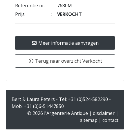
Referentie nr.
:
7680M
Prijs
:
VERKOCHT
Meer informatie aanvragen
Terug naar overzicht Verkocht
Bert & Laura Peters - Tel:
+31 (0)524-582290
-
Mob:
+31 (0)6-51447850
© 2026 l'Argenterie Antique |
disclaimer
|
sitemap
|
contact