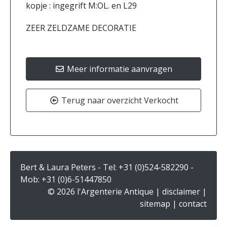
kopje : ingegrift M:OL. en L29
ZEER ZELDZAME DECORATIE
Meer informatie aanvragen
Terug naar overzicht Verkocht
Bert & Laura Peters - Tel:
+31 (0)524-582290
-
Mob:
+31 (0)6-51447850
© 2026 l'Argenterie Antique |
disclaimer
|
sitemap
|
contact