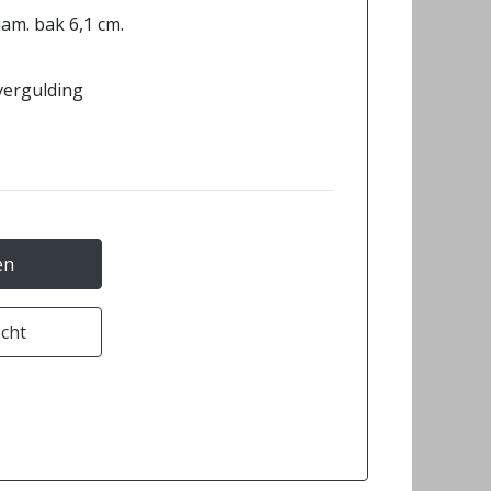
iam. bak 6,1 cm.
 vergulding
en
ocht