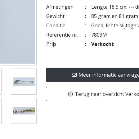
Afmetingen
:
Lengte 18,5 cm. --- d
Gewicht
:
85 gram en 81 gram
Conditie
:
Goed, lichte slijtage
Referentie nr.
:
7803M
Prijs
:
Verkocht
Meer informatie aanvrag
Terug naar overzicht Verk