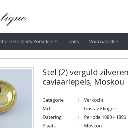
storie Hollands Porselein
Links
Voorwaarden
Stel (2) verguld zilver
caviaarlepels, Moskou
Categorie
:
Verkocht
Mrt.
:
Gustav Klingert
Datering
:
Periode 1880 - 1890
Plaats
:
Moskou