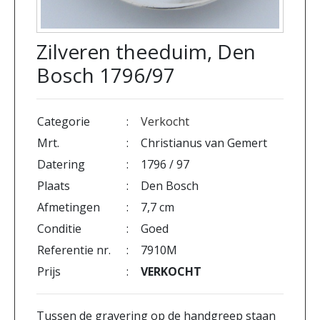
Zilveren theeduim, Den
Bosch 1796/97
Categorie
:
Verkocht
Mrt.
:
Christianus van Gemert
Datering
:
1796 / 97
Plaats
:
Den Bosch
Afmetingen
:
7,7 cm
Conditie
:
Goed
Referentie nr.
:
7910M
Prijs
:
VERKOCHT
Tussen de gravering op de handgreep staan