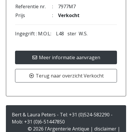
Referentie nr.
:
7977M7
Prijs
:
Verkocht
Ingegrift : M:O:L: L48 ster W.S.
Meer informatie aanvragen
Terug naar overzicht Verkocht
Bert & Laura Peters - Tel:
+31 (0)524-582290
-
Mob:
+31 (0)6-51447850
© 2026 l'Argenterie Antique |
disclaimer
|