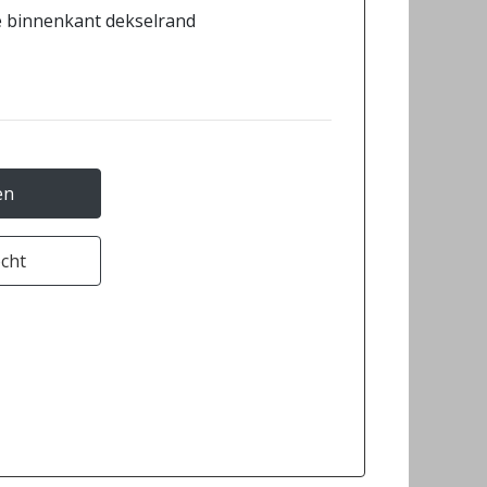
tje binnenkant dekselrand
en
ocht