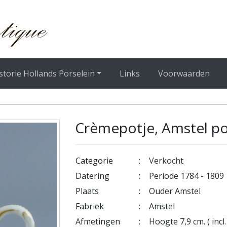
storie Hollands Porselein
Links
Voorwaarden
Crèmepotje, Amstel po
Categorie
:
Verkocht
Datering
:
Periode 1784 - 1809
Plaats
:
Ouder Amstel
Fabriek
:
Amstel
Afmetingen
:
Hoogte 7,9 cm. ( incl.