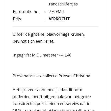
randschilfertjes.
Referentie nr.
:
7769M4
Prijs
:
VERKOCHT
Onder de groene, bladvormige krullen,
bevindt zich een reliëf.
Ingegrift : M:OL met ster --- L48
Provenance : ex collectie Prinses Christina.
Het lijkt zeer aannemelijk dat dit bord
onderdeel heeft uitgemaakt van het grote
Loosdrechts porseleinen eetservies dat in
1949, ter gelegenheid van hun twaalf en een