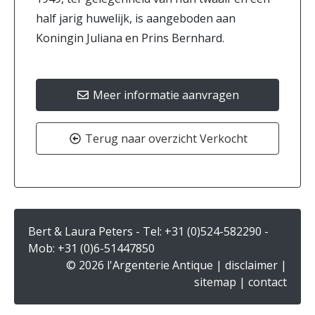
half jarig huwelijk, is aangeboden aan
Koningin Juliana en Prins Bernhard.
Meer informatie aanvragen
Terug naar overzicht Verkocht
Bert & Laura Peters - Tel:
+31 (0)524-582290
-
Mob:
+31 (0)6-51447850
© 2026 l'Argenterie Antique |
disclaimer
|
sitemap
|
contact