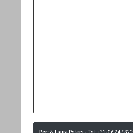
Bert & Laura Peters - Tel:
+31 (0)524-5822