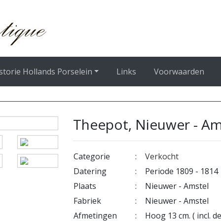
storie Hollands Porselein
Links
Voorwaarden
Theepot, Nieuwer - Am
Categorie
:
Verkocht
Datering
:
Periode 1809 - 1814
Plaats
:
Nieuwer - Amstel
Fabriek
:
Nieuwer - Amstel
Afmetingen
:
Hoog 13 cm. ( incl. de