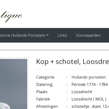
storie Hollands Porselein
Links
Voorwaarden
Kop + schotel, Loosdre
Categorie
:
Hollands porselein
Datering
:
Periode 1774 - 1784
Plaats
:
Loosdrecht
Fabriek
:
Loosdrecht ( MOL )
Afmetingen
:
schoteltje : diam. 13,