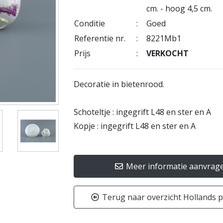
cm. - hoog 4,5 cm.
Conditie
:
Goed
Referentie nr.
:
8221Mb1
Prijs
:
VERKOCHT
Decoratie in bietenrood.
Schoteltje : ingegrift L48 en ster en A
Kopje : ingegrift L48 en ster en A
Meer informatie aanvrag
Terug naar overzicht Hollands p