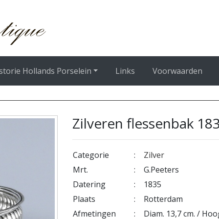
storie Hollands Porselein
Links
Voorwaarden
Zilveren flessenbak 18
Categorie
:
Zilver
Mrt.
:
G.Peeters
Datering
:
1835
Plaats
:
Rotterdam
Afmetingen
:
Diam. 13,7 cm. / Hoo