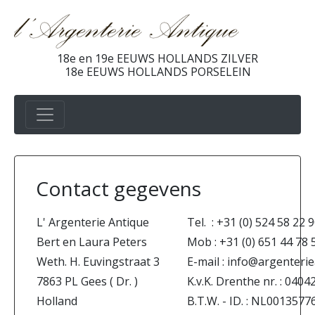
18e en 19e EEUWS HOLLANDS ZILVER
18e EEUWS HOLLANDS PORSELEIN
Contact gegevens
L' Argenterie Antique
Tel. : +31 (0) 524 58 22 
Bert en Laura Peters
Mob : +31 (0) 651 44 78 
Weth. H. Euvingstraat 3
E-mail : info@argenterie
7863 PL Gees ( Dr. )
K.v.K. Drenthe nr. : 0404
Holland
B.T.W. - ID. : NL00135776