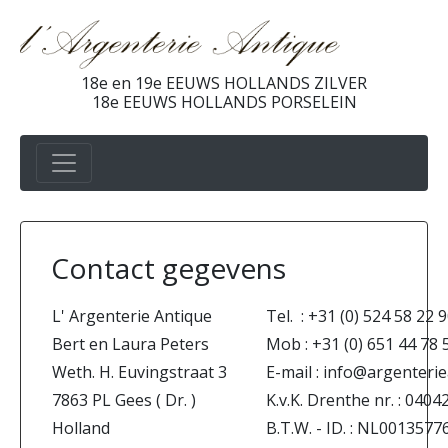
18e en 19e EEUWS HOLLANDS ZILVER
18e EEUWS HOLLANDS PORSELEIN
Contact gegevens
L' Argenterie Antique
Tel. : +31 (0) 524 58 22 
Bert en Laura Peters
Mob : +31 (0) 651 44 78 
Weth. H. Euvingstraat 3
E-mail : info@argenterie
7863 PL Gees ( Dr. )
K.v.K. Drenthe nr. : 0404
Holland
B.T.W. - ID. : NL00135776