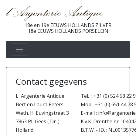
18e en 19e EEUWS HOLLANDS ZILVER
18e EEUWS HOLLANDS PORSELEIN
Contact gegevens
L' Argenterie Antique
Tel. : +31 (0) 524 58 22 
Bert en Laura Peters
Mob : +31 (0) 651 44 78 
Weth. H. Euvingstraat 3
E-mail : info@argenterie
7863 PL Gees ( Dr. )
K.v.K. Drenthe nr. : 0404
Holland
B.T.W. - ID. : NL00135776