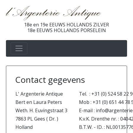
18e en 19e EEUWS HOLLANDS ZILVER
18e EEUWS HOLLANDS PORSELEIN
Contact gegevens
L' Argenterie Antique
Tel. : +31 (0) 524 58 22 
Bert en Laura Peters
Mob : +31 (0) 651 44 78 
Weth. H. Euvingstraat 3
E-mail : info@argenterie
7863 PL Gees ( Dr. )
K.v.K. Drenthe nr. : 0404
Holland
B.T.W. - ID. : NL00135776