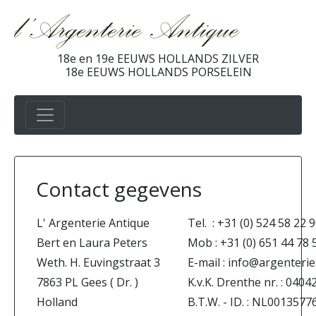
18e en 19e EEUWS HOLLANDS ZILVER
18e EEUWS HOLLANDS PORSELEIN
Contact gegevens
L' Argenterie Antique
Tel. : +31 (0) 524 58 22 
Bert en Laura Peters
Mob : +31 (0) 651 44 78 
Weth. H. Euvingstraat 3
E-mail : info@argenterie
7863 PL Gees ( Dr. )
K.v.K. Drenthe nr. : 0404
Holland
B.T.W. - ID. : NL00135776